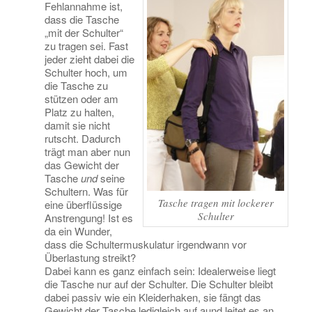
Fehlannahme ist,
dass die Tasche
„mit der Schulter“
zu tragen sei. Fast
jeder zieht dabei die
Schulter hoch, um
die Tasche zu
stützen oder am
Platz zu halten,
damit sie nicht
rutscht. Dadurch
trägt man aber nun
das Gewicht der
Tasche
und
seine
Schultern. Was für
Tasche tragen mit lockerer
eine überflüssige
Schulter
Anstrengung! Ist es
da ein Wunder,
dass die Schultermuskulatur irgendwann vor
Überlastung streikt?
Dabei kann es ganz einfach sein: Idealerweise liegt
die Tasche nur auf der Schulter. Die Schulter bleibt
dabei passiv wie ein Kleiderhaken, sie fängt das
Gewicht der Tasche ledigleich auf aund leitet es an