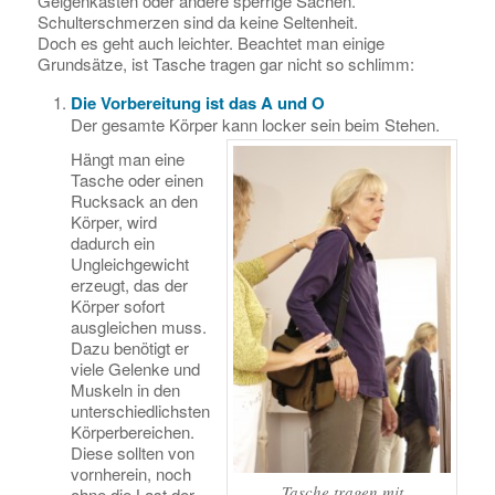
Geigenkasten oder andere sperrige Sachen.
Schulterschmerzen sind da keine Seltenheit.
Doch es geht auch leichter. Beachtet man einige
Grundsätze, ist Tasche tragen gar nicht so schlimm:
Die Vorbereitung ist das A und O
Der gesamte Körper kann locker sein beim Stehen.
Hängt man eine
Tasche oder einen
Rucksack an den
Körper, wird
dadurch ein
Ungleichgewicht
erzeugt, das der
Körper sofort
ausgleichen muss.
Dazu benötigt er
viele Gelenke und
Muskeln in den
unterschiedlichsten
Körperbereichen.
Diese sollten von
vornherein, noch
Tasche tragen mit
ohne die Last der