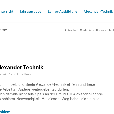
nterricht
Jahresgruppe
Lehrer-Ausbildung
Alexander-Technik
leme
Du bist hier:
Startseite
/
Alexander-Tech
lexander-Technik
/
emein
von
Irma Hesz
ich mit Leib und Seele Alexander-Techniklehrerin und freue
e Arbeit an Andere weitergeben zu dürfen.
ich damals nicht aus Spaß an der Freud zur Alexander-Technik
schierer Notwendigkeit. Auf diesem Weg haben sich meine
roblem