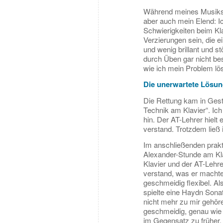
Während meines Musikst
aber auch mein Elend: Ic
Schwierigkeiten beim Klavi
Verzierungen sein, die e
und wenig brillant und s
durch Üben gar nicht bes
wie ich mein Problem lö
Die unerwartete Lösu
Die Rettung kam in Gest
Technik am Klavier“. Ich
hin. Der AT-Lehrer hielt 
verstand. Trotzdem ließ 
Im anschließenden prakt
Alexander-Stunde am Kla
Klavier und der AT-Lehr
verstand, was er machte, 
geschmeidig flexibel. Al
spielte eine Haydn Sonate
nicht mehr zu mir gehör
geschmeidig, genau wie i
im Gegensatz zu früher, 