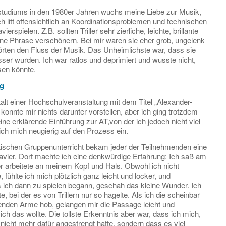
udiums in den 1980er Jahren wuchs meine Liebe zur Musik,
h litt offensichtlich an Koordinationsproblemen und technischen
erspielen. Z.B. sollten Triller sehr zierliche, leichte, brillante
ine Phrase verschönern. Bei mir waren sie eher grob, ungelenk
törten den Fluss der Musik. Das Unheimlichste war, dass sie
ser wurden. Ich war ratlos und deprimiert und wusste nicht,
sen könnte.
ng
alt einer Hochschulveranstaltung mit dem Titel „Alexander-
 konnte mir nichts darunter vorstellen, aber ich ging trotzdem
eine erklärende Einführung zur AT,von der ich jedoch nicht viel
ich mich neugierig auf den Prozess ein.
ischen Gruppenunterricht bekam jeder der Teilnehmenden eine
vier. Dort machte ich eine denkwürdige Erfahrung: Ich saß am
er arbeitete an meinem Kopf und Hals. Obwohl ich nicht
fühlte ich mich plötzlich ganz leicht und locker, und
s ich dann zu spielen begann, geschah das kleine Wunder. Ich
, bei der es von Trillern nur so hagelte. Als ich die scheinbar
enden Arme hob, gelangen mir die Passage leicht und
ch das wollte. Die tollste Erkenntnis aber war, dass ich mich,
nicht mehr dafür angestrengt hatte, sondern dass es viel