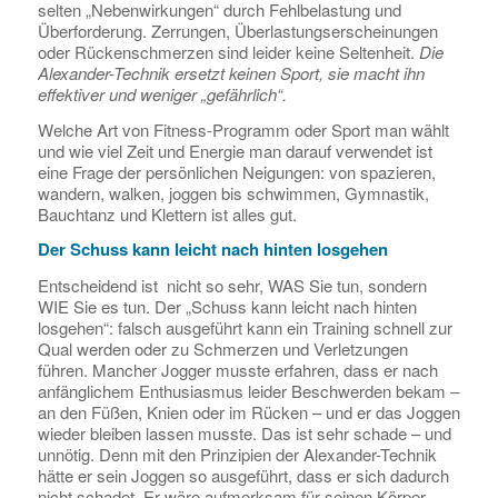
selten „Nebenwirkungen“ durch Fehlbelastung und
Überforderung. Zerrungen, Überlastungserscheinungen
oder Rückenschmerzen sind leider keine Seltenheit.
Die
Alexander-Technik ersetzt keinen Sport, sie macht ihn
effektiver und weniger „gefährlich“.
Welche Art von Fitness-Programm oder Sport man wählt
und wie viel Zeit und Energie man darauf verwendet ist
eine Frage der persönlichen Neigungen: von spazieren,
wandern, walken, joggen bis schwimmen, Gymnastik,
Bauchtanz und Klettern ist alles gut.
Der Schuss kann leicht nach hinten losgehen
Entscheidend ist nicht so sehr, WAS Sie tun, sondern
WIE Sie es tun. Der „Schuss kann leicht nach hinten
losgehen“: falsch ausgeführt kann ein Training schnell zur
Qual werden oder zu Schmerzen und Verletzungen
führen. Mancher Jogger musste erfahren, dass er nach
anfänglichem Enthusiasmus leider Beschwerden bekam –
an den Füßen, Knien oder im Rücken – und er das Joggen
wieder bleiben lassen musste. Das ist sehr schade – und
unnötig. Denn mit den Prinzipien der Alexander-Technik
hätte er sein Joggen so ausgeführt, dass er sich dadurch
nicht schadet. Er wäre aufmerksam für seinen Körper