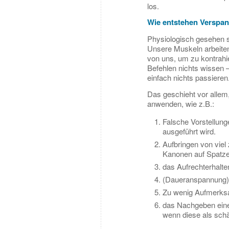
los.
Wie entstehen Verspa
Physiologisch gesehen 
Unsere Muskeln arbeiten
von uns, um zu kontrahi
Befehlen nichts wissen 
einfach nichts passieren
Das geschieht vor alle
anwenden, wie z.B.:
Falsche Vorstellun
ausgeführt wird.
Aufbringen von viel
Kanonen auf Spatze
das Aufrechterhalt
(Daueranspannung), 
Zu wenig Aufmerksa
das Nachgeben einer 
wenn diese als schä