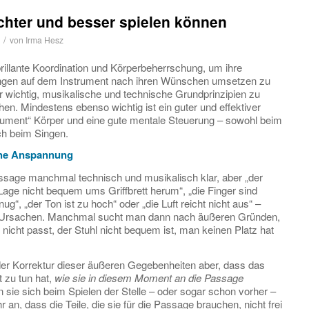
chter und besser spielen können
/
von
Irma Hesz
rillante Koordination und Körperbeherrschung, um ihre
ungen auf dem Instrument nach ihren Wünschen umsetzen zu
r wichtig, musikalische und technische Grundprinzipien zu
n. Mindestens ebenso wichtig ist ein guter und effektiver
ument“ Körper und eine gute mentale Steuerung – sowohl beim
ch beim Singen.
ohe Anspannung
assage manchmal technisch und musikalisch klar, aber „der
Lage nicht bequem ums Griffbrett herum“, „die Finger sind
nug“, „der Ton ist zu hoch“ oder „die Luft reicht nicht aus“ –
en Ursachen. Manchmal sucht man dann nach äußeren Gründen,
r nicht passt, der Stuhl nicht bequem ist, man keinen Platz hat
er Korrektur dieser äußeren Gegebenheiten aber, dass das
 zu tun hat,
wie sie in diesem Moment an die Passage
n sie sich beim Spielen der Stelle – oder sogar schon vorher –
 an, dass die Teile, die sie für die Passage brauchen, nicht frei