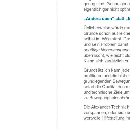
genug sind. Genau geno
eigentlich gar nicht opti
„Anders üben“ statt „
Üblicherweise würde man
Grunde schon ausreichen
selbst im Weg steht. Da
und sein Problem damit le
unnötige Nebenanspann
überrascht, wie leicht pl
Klang sich zusätzlich ent
Grundsätzlich kann jede
profitieren und die bish
grundlegenden Bewegungs
sofort die Qualität des m
und technische Ziele umz
zu Bewegungseinschränk
Die Alexander-Technik hi
verspannen, oder sich so
wertvolle Hilfestellung i