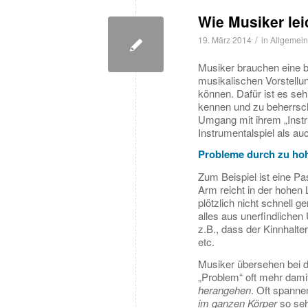
Wie Musiker lei
/
19. März 2014
in
Allgemein
Musiker brauchen eine b
musikalischen Vorstell
können. Dafür ist es seh
kennen und zu beherrsche
Umgang mit ihrem „Instr
Instrumentalspiel als au
Probleme durch zu h
Zum Beispiel ist eine P
Arm reicht in der hohen 
plötzlich nicht schnell ge
alles aus unerfindlich
z.B., dass der Kinnhalte
etc.
Musiker übersehen bei d
„Problem“ oft mehr damit
herangehen
. Oft spanne
im ganzen Körper
so sehr