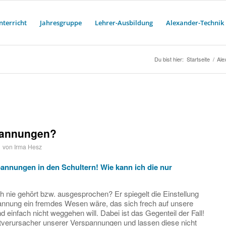
nterricht
Jahresgruppe
Lehrer-Ausbildung
Alexander-Technik
Du bist hier:
Startseite
/
Ale
pannungen?
von
Irma Hesz
annungen in den Schultern! Wie kann ich die nur
h nie gehört bzw. ausgesprochen? Er spiegelt die Einstellung
annung ein fremdes Wesen wäre, das sich frech auf unsere
d einfach nicht weggehen will. Dabei ist das Gegenteil der Fall!
ptverursacher unserer Verspannungen und lassen diese nicht