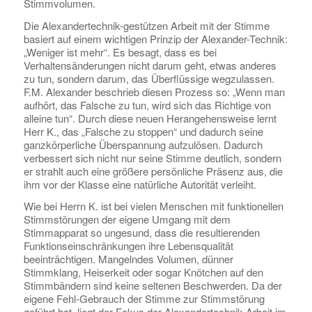
Stimmvolumen.
Die Alexandertechnik-gestützen Arbeit mit der Stimme
basiert auf einem wichtigen Prinzip der Alexander-Technik:
„Weniger ist mehr“. Es besagt, dass es bei
Verhaltensänderungen nicht darum geht, etwas anderes
zu tun, sondern darum, das Überflüssige wegzulassen.
F.M. Alexander beschrieb diesen Prozess so: „Wenn man
aufhört, das Falsche zu tun, wird sich das Richtige von
alleine tun“. Durch diese neuen Herangehensweise lernt
Herr K., das „Falsche zu stoppen“ und dadurch seine
ganzkörperliche Überspannung aufzulösen. Dadurch
verbessert sich nicht nur seine Stimme deutlich, sondern
er strahlt auch eine größere persönliche Präsenz aus, die
ihm vor der Klasse eine natürliche Autorität verleiht.
Wie bei Herrn K. ist bei vielen Menschen mit funktionellen
Stimmstörungen der eigene Umgang mit dem
Stimmapparat so ungesund, dass die resultierenden
Funktionseinschränkungen ihre Lebensqualität
beeinträchtigen. Mangelndes Volumen, dünner
Stimmklang, Heiserkeit oder sogar Knötchen auf den
Stimmbändern sind keine seltenen Beschwerden. Da der
eigene Fehl-Gebrauch der Stimme zur Stimmstörung
geführt hat, liegt der Fokus der Alexandertechnik-Arbeit im